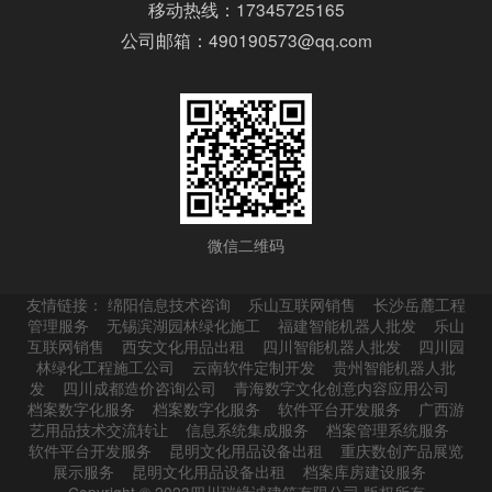
移动热线：17345725165
公司邮箱：490190573@qq.com
微信二维码
友情链接：
绵阳信息技术咨询
乐山互联网销售
长沙岳麓工程
管理服务
无锡滨湖园林绿化施工
福建智能机器人批发
乐山
互联网销售
西安文化用品出租
四川智能机器人批发
四川园
林绿化工程施工公司
云南软件定制开发
贵州智能机器人批
发
四川成都造价咨询公司
青海数字文化创意内容应用公司
档案数字化服务
档案数字化服务
软件平台开发服务
广西游
艺用品技术交流转让
信息系统集成服务
档案管理系统服务
软件平台开发服务
昆明文化用品设备出租
重庆数创产品展览
展示服务
昆明文化用品设备出租
档案库房建设服务
Copyright © 2023四川瑞缘诚建筑有限公司 版权所有