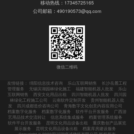
移动热线：17345725165
公司邮箱：490190573@qq.com
微信二维码
友情链接：
绵阳信息技术咨询
乐山互联网销售
长沙岳麓工程
管理服务
无锡滨湖园林绿化施工
福建智能机器人批发
乐山
互联网销售
西安文化用品出租
四川智能机器人批发
四川园
林绿化工程施工公司
云南软件定制开发
贵州智能机器人批
发
四川成都造价咨询公司
青海数字文化创意内容应用公司
档案数字化服务
档案数字化服务
软件平台开发服务
广西游
艺用品技术交流转让
信息系统集成服务
档案管理系统服务
软件平台开发服务
昆明文化用品设备出租
重庆数创产品展览
展示服务
昆明文化用品设备出租
档案库房建设服务
Copyright © 2023四川瑞缘诚建筑有限公司 版权所有