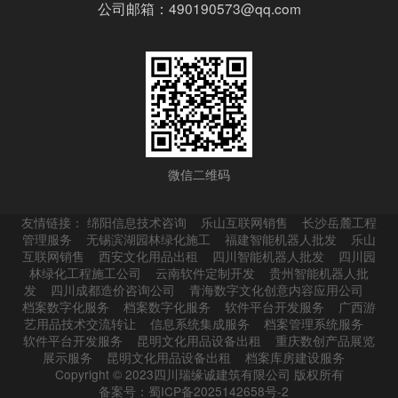
公司邮箱：490190573@qq.com
微信二维码
友情链接：
绵阳信息技术咨询
乐山互联网销售
长沙岳麓工程
管理服务
无锡滨湖园林绿化施工
福建智能机器人批发
乐山
互联网销售
西安文化用品出租
四川智能机器人批发
四川园
林绿化工程施工公司
云南软件定制开发
贵州智能机器人批
发
四川成都造价咨询公司
青海数字文化创意内容应用公司
档案数字化服务
档案数字化服务
软件平台开发服务
广西游
艺用品技术交流转让
信息系统集成服务
档案管理系统服务
软件平台开发服务
昆明文化用品设备出租
重庆数创产品展览
展示服务
昆明文化用品设备出租
档案库房建设服务
Copyright © 2023四川瑞缘诚建筑有限公司 版权所有
备案号：蜀ICP备2025142658号-2