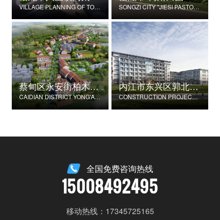
VILLAGE PLANNING OF TONGTAIHU VILLAGE, BABAO TOWN, SONGZI CITY
SONGZI CITY "JIESI PASTORAL" BEAUTIFUL RURAL DEMONSTRATION FILM CONSTRUCTION PROJECT
蔡甸区永安街柏木村郭家庄湾省级美丽乡村试点建设项目
内江市东兴区郭北养老服务中心建设项目
CAIDIAN DISTRICT YONG'AN STREET CYPRESS VILLAGE GUOJIAZHUANG BAY PROVINCIAL BEAUTIFUL VILLAGE PILOT CONSTRUCTION PROJECT
CONSTRUCTION PROJECT OF GUOBEI ELDERLY SERVICE CENTER IN DONGXING DISTRICT, NEIJIANG CITY
全国免费咨询热线
15008492495
移动热线：17345725165