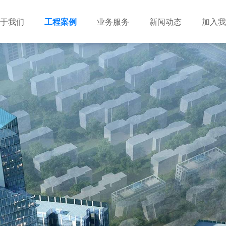
于我们
工程案例
业务服务
新闻动态
加入我
建筑设计
市政设计
电力设计
商物粮储藏（冷库冷冻）
农林设计
勘察资质
水利设计
风景园林
土地规划
城乡规划
工程测绘
工程咨询
工程造价