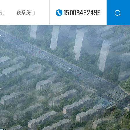
15008492495
们
联系我们
华东
华北
华南
华中
西南
西北
东南