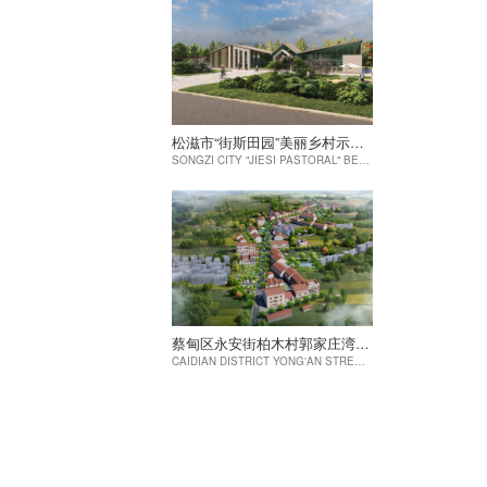
松滋市“街斯田园”美丽乡村示范片建设项目
SONGZI CITY "JIESI PASTORAL" BEAUTIFUL RURAL DEMONSTRATION FILM CONSTRUCTION PROJECT
蔡甸区永安街柏木村郭家庄湾省级美丽乡村试点建设项目
CAIDIAN DISTRICT YONG'AN STREET CYPRESS VILLAGE GUOJIAZHUANG BAY PROVINCIAL BEAUTIFUL VILLAGE PILOT CONSTRUCTION PROJECT