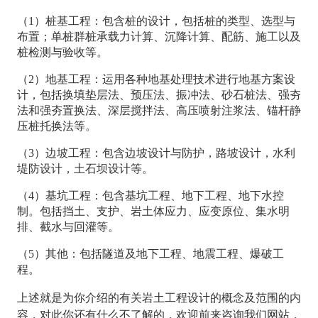
（1）桩基工程：包含桩的设计，包括桩的类型、选型与
布置；单桩群桩承载力计算、沉降计算、配筋、施工以及
桩检测与验收等。
（2）地基工程：运用各种地基处理技术进行地基方案设
计，包括换填垫层法、预压法、振冲法、砂石桩法、强夯
法和强夯置换法、深层搅拌法、高压喷射注浆法、锚杆静
压桩托换法等。
（3）边坡工程：包含边坡设计与防护，路坡设计，水利
堤防设计，土石坝设计等。
（4）基坑工程：包含基坑工程、地下工程、地下水控
制。包括挡土、支护、岩土体应力、应变原位、集水明
排、截水与回灌等。
（5）其他：包括隧道及地下工程、地震工程、爆破工
程。
上述就是为你介绍的有关
岩土工程设计的概念及范围
的内
容，对此你还有什么不了解的，欢迎前来咨询我们网站，